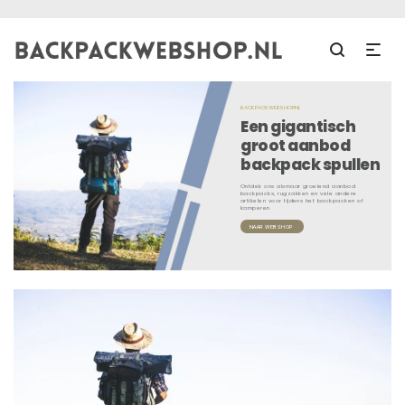
BACKPACKWEBSHOP.NL
Een gigantisch
groot aanbod
backpack spullen
Ontdek ons alsmaar groeiend aanbod
backpacks, rugzakken en vele andere
artikelen voor tijdens het backpacken of
kamperen
NAAR WEBSHOP