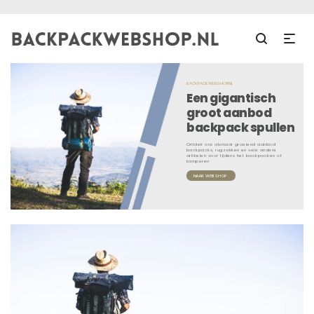
BACKPACKWEBSHOP.NL
Een gigantisch
groot aanbod
backpack spullen
Ontdek ons alsmaar groeiend aanbod
backpacks, rugzakken en vele andere
artikelen voor tijdens het backpacken of
kamperen
NAAR WEBSHOP