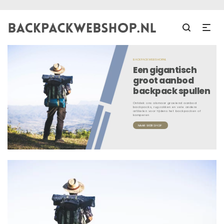
BACKPACKWEBSHOP.NL
Een gigantisch
groot aanbod
backpack spullen
Ontdek ons alsmaar groeiend aanbod
backpacks, rugzakken en vele andere
artikelen voor tijdens het backpacken of
kamperen
NAAR WEBSHOP