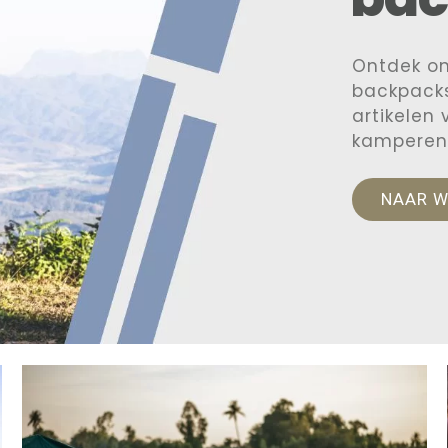
Ontdek o
backpacks
artikelen
kamperen
NAAR 