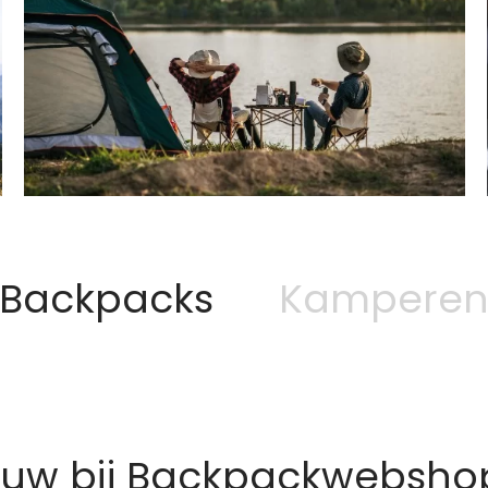
Backpacks
Kampere
euw bij Backpackwebshop