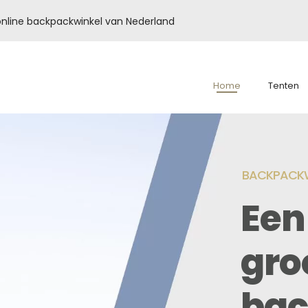
é online backpackwinkel van Nederland
Home
Tenten
BACKPACKW
Een
gro
bac