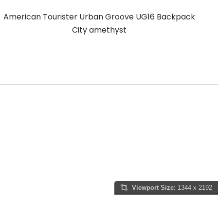
American Tourister Urban Groove UG16 Backpack
A
City amethyst
Viewport Size:
1344 x 2192