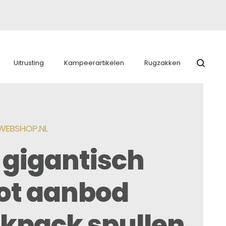
Uitrusting
Kampeerartikelen
Rugzakken
EBSHOP.NL
 gigantisch
ot aanbod
kpack spullen