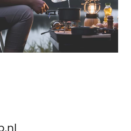
n
.nl