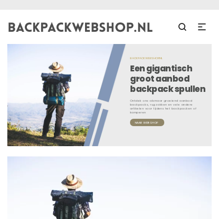
BACKPACKWEBSHOP.NL
Een gigantisch
groot aanbod
backpack spullen
Ontdek ons alsmaar groeiend aanbod
backpacks, rugzakken en vele andere
artikelen voor tijdens het backpacken of
kamperen
NAAR WEBSHOP