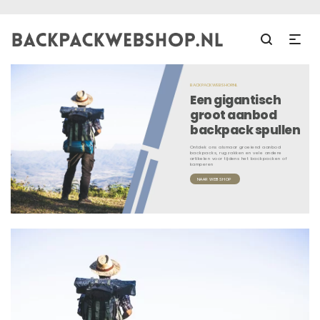
BACKPACKWEBSHOP.NL
Een gigantisch
groot aanbod
backpack spullen
Ontdek ons alsmaar groeiend aanbod
backpacks, rugzakken en vele andere
artikelen voor tijdens het backpacken of
kamperen
NAAR WEBSHOP