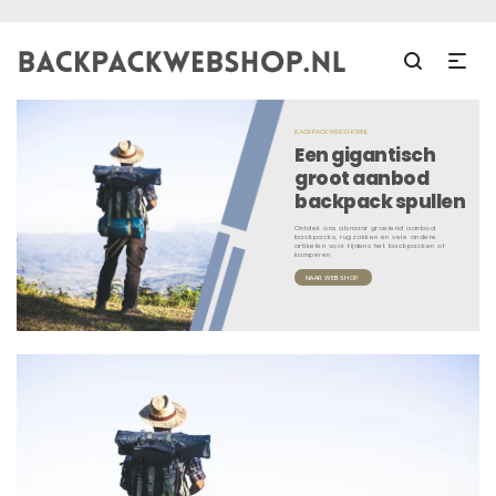
BACKPACKWEBSHOP.NL
Een gigantisch
groot aanbod
backpack spullen
Ontdek ons alsmaar groeiend aanbod
backpacks, rugzakken en vele andere
artikelen voor tijdens het backpacken of
kamperen
NAAR WEBSHOP