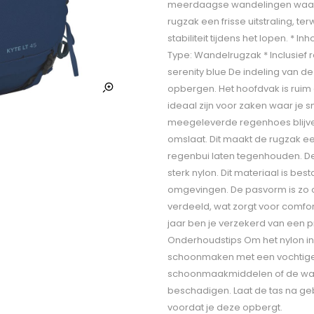
meerdaagse wandelingen waarbij
rugzak een frisse uitstraling, te
stabiliteit tijdens het lopen. * In
Type: Wandelrugzak * Inclusief 
serenity blue De indeling van de K
opbergen. Het hoofdvak is ruim 
ideaal zijn voor zaken waar je s
meegeleverde regenhoes blijv
omslaat. Dit maakt de rugzak ee
regenbui laten tegenhouden. De
sterk nylon. Dit materiaal is be
omgevingen. De pasvorm is zo 
verdeeld, wat zorgt voor comfo
jaar ben je verzekerd van een 
Onderhoudstips Om het nylon in
schoonmaken met een vochtige 
schoonmaakmiddelen of de wasm
beschadigen. Laat de tas na geb
voordat je deze opbergt.