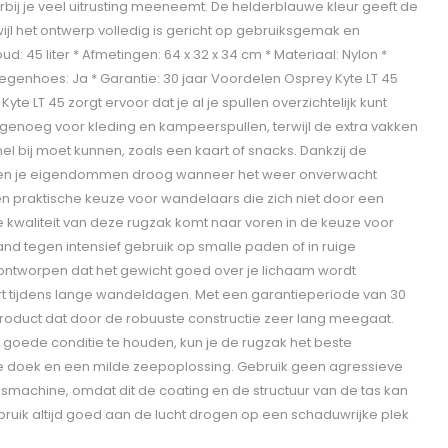
 je veel uitrusting meeneemt. De helderblauwe kleur geeft de
rwijl het ontwerp volledig is gericht op gebruiksgemak en
houd: 45 liter * Afmetingen: 64 x 32 x 34 cm * Materiaal: Nylon *
regenhoes: Ja * Garantie: 30 jaar Voordelen Osprey Kyte LT 45
yte LT 45 zorgt ervoor dat je al je spullen overzichtelijk kunt
genoeg voor kleding en kampeerspullen, terwijl de extra vakken
nel bij moet kunnen, zoals een kaart of snacks. Dankzij de
en je eigendommen droog wanneer het weer onverwacht
n praktische keuze voor wandelaars die zich niet door een
 kwaliteit van deze rugzak komt naar voren in de keuze voor
stand tegen intensief gebruik op smalle paden of in ruige
ontworpen dat het gewicht goed over je lichaam wordt
rt tijdens lange wandeldagen. Met een garantieperiode van 30
product dat door de robuuste constructie zeer lang meegaat.
 goede conditie te houden, kun je de rugzak het beste
doek en een milde zeepoplossing. Gebruik geen agressieve
achine, omdat dit de coating en de structuur van de tas kan
ruik altijd goed aan de lucht drogen op een schaduwrijke plek