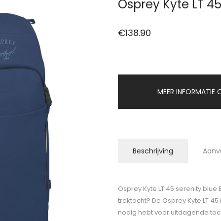
Osprey Kyte LT 45
€
138.90
MEER INFORMATIE O
Beschrijving
Aanv
Osprey Kyte LT 45 serenity blue
trektocht? De Osprey Kyte LT 45 i
nodig hebt voor uitdagende toch