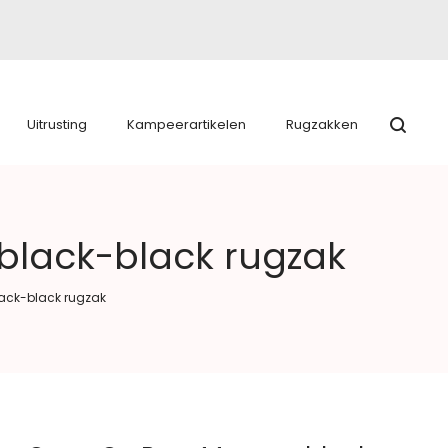
Uitrusting
Kampeerartikelen
Rugzakken
black-black rugzak
lack-black rugzak