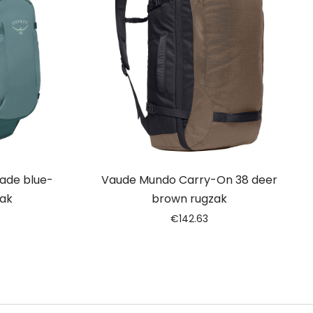
cade blue-
Vaude Mundo Carry-On 38 deer
zak
brown rugzak
€
142.63