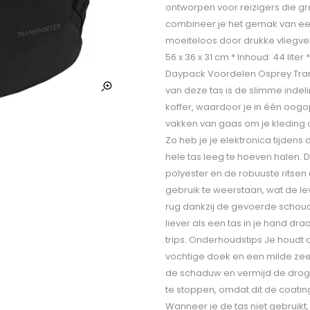
ontworpen voor reizigers die g
combineer je het gemak van een
moeiteloos door drukke vliegvel
56 x 36 x 31 cm * Inhoud: 44 liter
Daypack Voordelen Osprey Tran
van deze tas is de slimme indel
koffer, waardoor je in één oogop
vakken van gaas om je kleding o
Zo heb je je elektronica tijdens
hele tas leeg te hoeven halen. De
polyester en de robuuste ritsen
gebruik te weerstaan, wat de l
rug dankzij de gevoerde schou
liever als een tas in je hand dr
trips. Onderhoudstips Je houdt
vochtige doek en een milde zee
de schaduw en vermijd de droger
te stoppen, omdat dit de coatin
Wanneer je de tas niet gebruikt