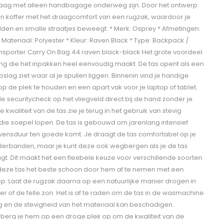
raag met alleen handbagage onderweg zijn. Door het ontwerp
 koffer met het draagcomfort van een rugzak, waardoor je
den en smalle straatjes beweegt. * Merk: Osprey * Afmetingen:
 * Materiaal: Polyester * Kleur: Raven Black * Type: Backpack /
sporter Carry On Bag 44 raven black-black Het grote voordeel
ing die het inpakken heel eenvoudig maakt. De tas opent als een
slag ziet waar al je spullen liggen. Binnenin vind je handige
p de plek te houden en een apart vak voor je laptop of tablet.
 de securitycheck op het vliegveld direct bij de hand zonder je
 kwaliteit van de tas zie je terug in het gebruik van stevig
 die soepel lopen. De tas is gebouwd om jarenlang intensief
evensduur ten goede komt. Je draagt de tas comfortabel op je
derbanden, maar je kunt deze ook wegbergen als je de tas
aagt. Dit maakt het een flexibele keuze voor verschillende soorten
 deze tas het beste schoon door hem af te nemen met een
p. Laat de rugzak daarna op een natuurlijke manier drogen in
 of de felle zon. Het is af te raden om de tas in de wasmachine
g en de stevigheid van het materiaal kan beschadigen.
, berg je hem op een droge plek op om de kwaliteit van de