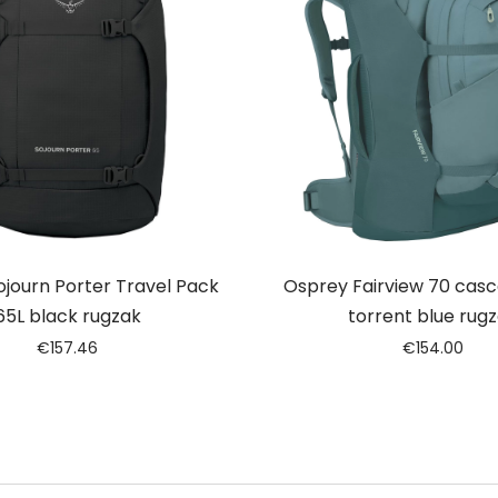
journ Porter Travel Pack
Osprey Fairview 70 cas
65L black rugzak
torrent blue rug
€
157.46
€
154.00