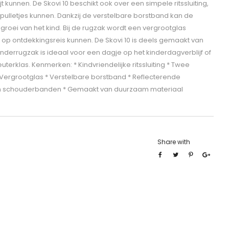
jt kunnen. De Skovi 10 beschikt ook over een simpele ritssluiting,
spulletjes kunnen. Dankzij de verstelbare borstband kan de
roei van het kind. Bij de rugzak wordt een vergrootglas
 op ontdekkingsreis kunnen. De Skovi 10 is deels gemaakt van
kinderrugzak is ideaal voor een dagje op het kinderdagverblijf of
terklas. Kenmerken: * Kindvriendelijke ritssluiting * Twee
Vergrootglas * Verstelbare borstband * Reflecterende
en schouderbanden * Gemaakt van duurzaam materiaal
Share with