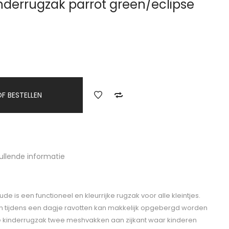
nderrugzak parrot green/eclipse
F BESTELLEN
ullende informatie
e is een functioneel en kleurrijke rugzak voor alle kleintjes.
n tijdens een dagje ravotten kan makkelijk opgebergd worden
 de kinderrugzak twee meshvakken aan zijkant waar kinderen