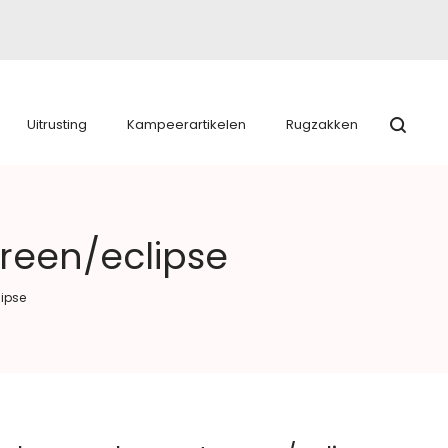
Uitrusting
Kampeerartikelen
Rugzakken
green/eclipse
lipse