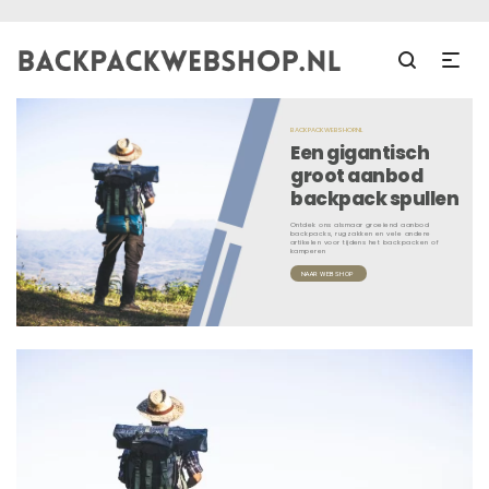
BACKPACKWEBSHOP.NL
Een gigantisch
groot aanbod
backpack spullen
Ontdek ons alsmaar groeiend aanbod
backpacks, rugzakken en vele andere
artikelen voor tijdens het backpacken of
kamperen
NAAR WEBSHOP