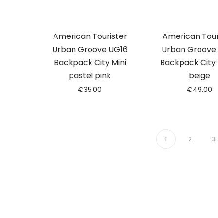
American Tourister
American Tour
Urban Groove UG16
Urban Groove
Backpack City Mini
Backpack City
pastel pink
beige
€
35.00
€
49.00
1
2
3