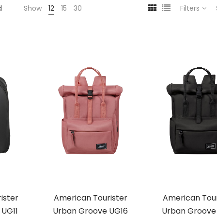
d
Show
12
15
30
Filters
ister
American Tourister
American Tour
 UG11
Urban Groove UG16
Urban Groove