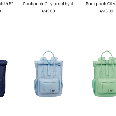
 15.6''
Backpack City amethyst
Backpack City
k
€
45.00
€
45.00