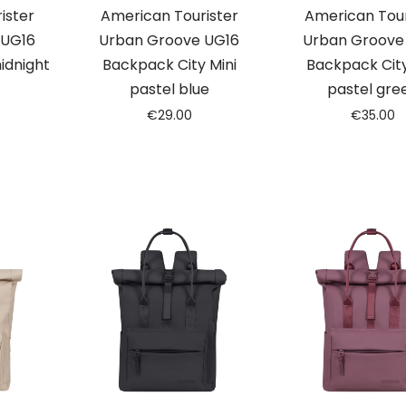
ister
American Tourister
American Tour
 UG16
Urban Groove UG16
Urban Groove
idnight
Backpack City Mini
Backpack City
pastel blue
pastel gre
€
29.00
€
35.00