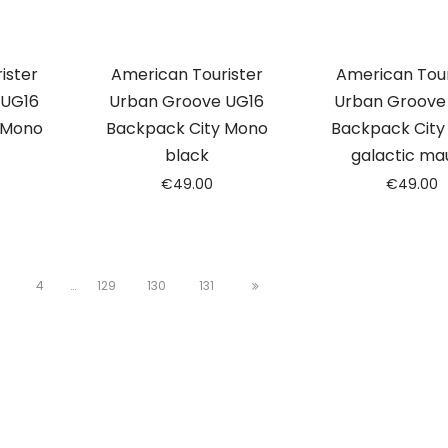
ister
American Tourister
American Tour
 UG16
Urban Groove UG16
Urban Groove
 Mono
Backpack City Mono
Backpack City
black
galactic ma
€
49.00
€
49.00
4
…
129
130
131