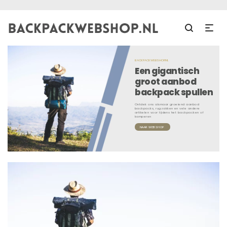
BACKPACKWEBSHOP.NL
Een gigantisch
groot aanbod
backpack spullen
Ontdek ons alsmaar groeiend aanbod
backpacks, rugzakken en vele andere
artikelen voor tijdens het backpacken of
kamperen
NAAR WEBSHOP