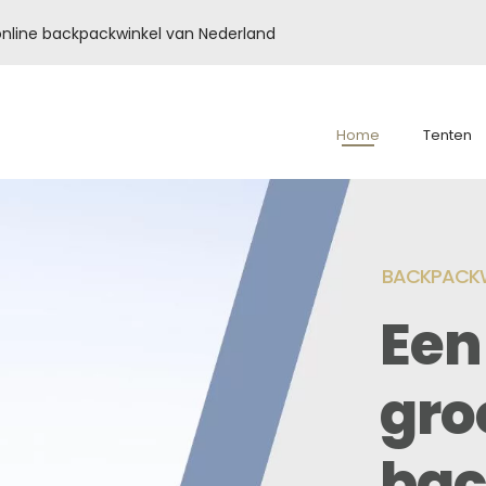
é online backpackwinkel van Nederland
Home
Tenten
BACKPACKW
Een
gro
bac