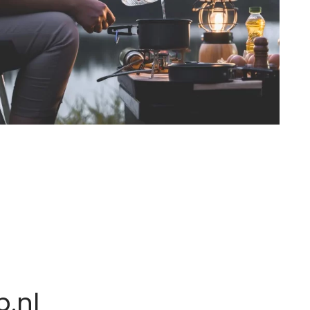
n
.nl