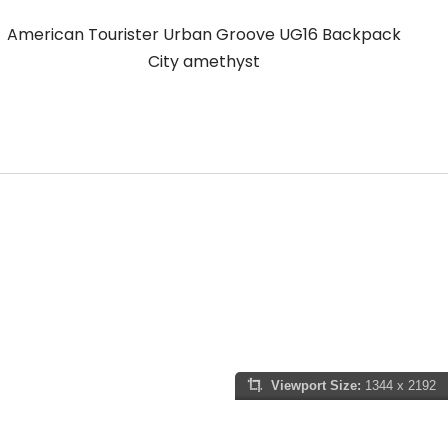
American Tourister Urban Groove UG16 Backpack
A
City amethyst
Viewport Size:
1344 x 2192