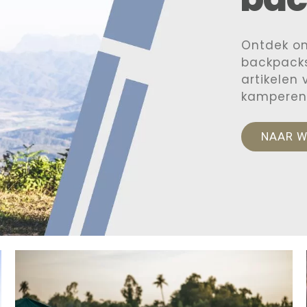
Ontdek o
backpacks
artikelen
kamperen
NAAR 