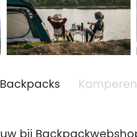
Backpacks
Kampere
euw bij Backpackwebshop