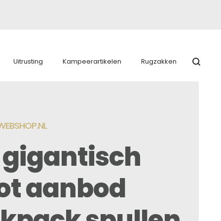
Uitrusting
Kampeerartikelen
Rugzakken
EBSHOP.NL
 gigantisch
ot aanbod
kpack spullen