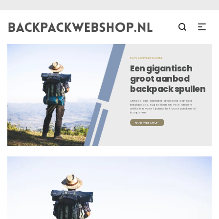
BACKPACKWEBSHOP.NL
Een gigantisch
groot aanbod
backpack spullen
Ontdek ons alsmaar groeiend aanbod
backpacks, rugzakken en vele andere
artikelen voor tijdens het backpacken of
kamperen
NAAR WEBSHOP