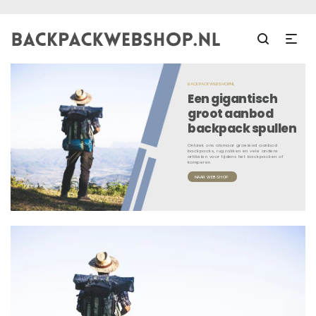
BACKPACKWEBSHOP.NL
Een gigantisch
groot aanbod
backpack spullen
Ontdek ons alsmaar groeiend aanbod
backpacks, rugzakken en vele andere
artikelen voor tijdens het backpacken of
kamperen
NAAR WEBSHOP