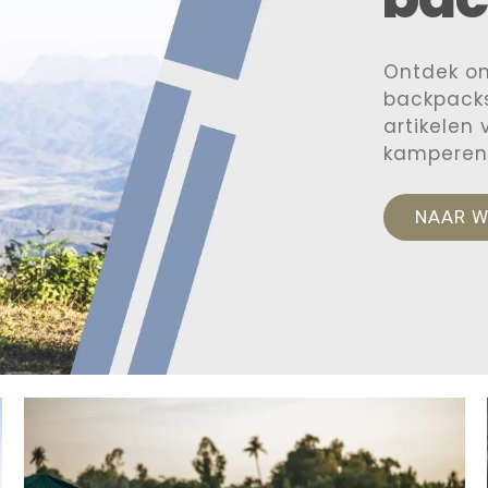
Ontdek o
backpacks
artikelen
kamperen
NAAR 