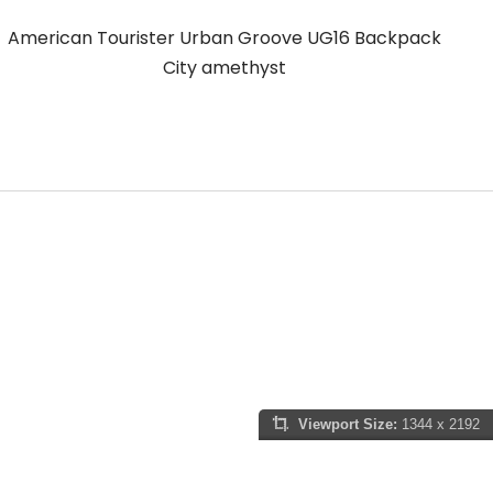
American Tourister Urban Groove UG16 Backpack
A
City amethyst
Viewport Size:
1344 x 2192