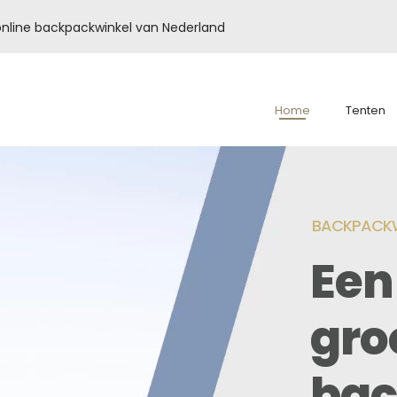
é online backpackwinkel van Nederland
Home
Tenten
BACKPACKW
Een
gro
bac