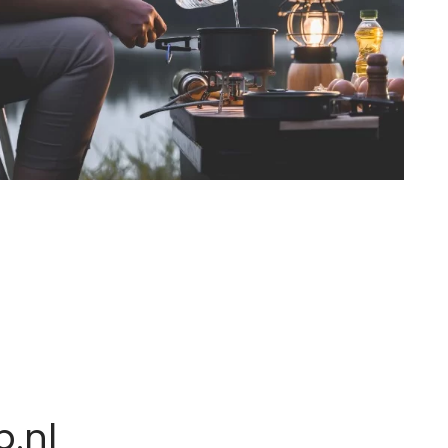
n
.nl