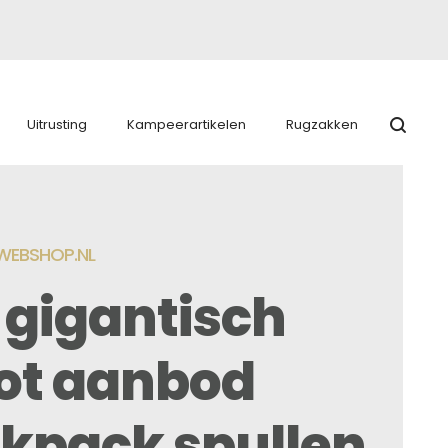
Uitrusting
Kampeerartikelen
Rugzakken
EBSHOP.NL
 gigantisch
ot aanbod
kpack spullen