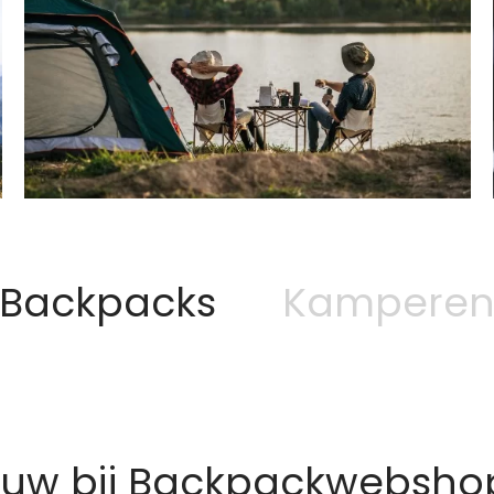
Backpacks
Kampere
euw bij Backpackwebshop