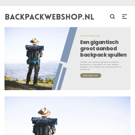
BACKPACKWEBSHOP.NL
Een gigantisch
groot aanbod
backpack spullen
Ontdek ons alsmaar groeiend aanbod
backpacks, rugzakken en vele andere
artikelen voor tijdens het backpacken of
kamperen
NAAR WEBSHOP