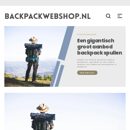
BACKPACKWEBSHOP.NL
Een gigantisch
groot aanbod
backpack spullen
Ontdek ons alsmaar groeiend aanbod
backpacks, rugzakken en vele andere
artikelen voor tijdens het backpacken of
kamperen
NAAR WEBSHOP