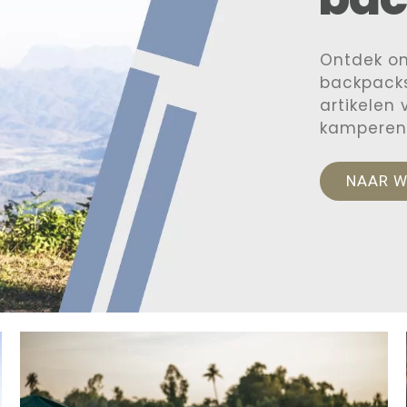
Ontdek o
backpacks
artikelen
kamperen
NAAR 