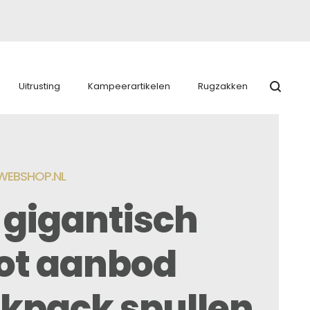
Uitrusting
Kampeerartikelen
Rugzakken
EBSHOP.NL
 gigantisch
ot aanbod
kpack spullen