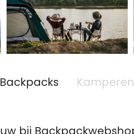
Backpacks
Kampere
euw bij Backpackwebshop