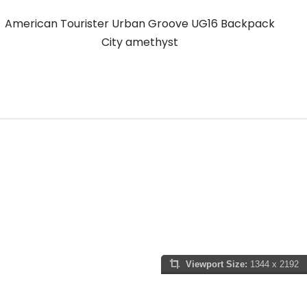
American Tourister Urban Groove UG16 Backpack
A
City amethyst
Viewport Size:
1344 x 2192