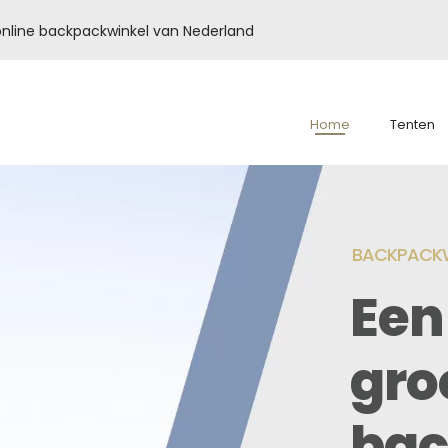
é online backpackwinkel van Nederland
Home
Tenten
BACKPACKW
Een
gro
bac