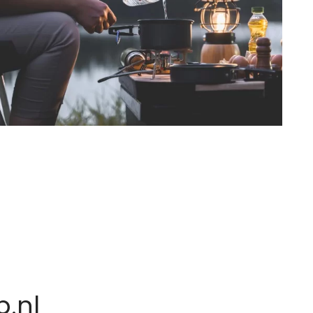
n
.nl