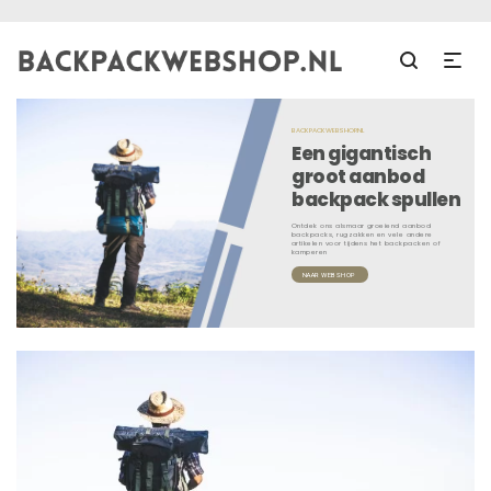
BACKPACKWEBSHOP.NL
Een gigantisch
groot aanbod
backpack spullen
Ontdek ons alsmaar groeiend aanbod
backpacks, rugzakken en vele andere
artikelen voor tijdens het backpacken of
kamperen
NAAR WEBSHOP