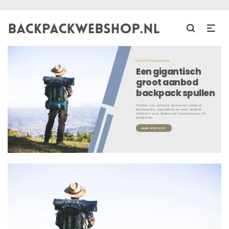
BACKPACKWEBSHOP.NL
Een gigantisch
groot aanbod
backpack spullen
Ontdek ons alsmaar groeiend aanbod
backpacks, rugzakken en vele andere
artikelen voor tijdens het backpacken of
kamperen
NAAR WEBSHOP