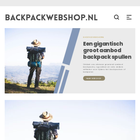
BACKPACKWEBSHOP.NL
Een gigantisch
groot aanbod
backpack spullen
Ontdek ons alsmaar groeiend aanbod
backpacks, rugzakken en vele andere
artikelen voor tijdens het backpacken of
kamperen
NAAR WEBSHOP