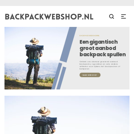
BACKPACKWEBSHOP.NL
Een gigantisch
groot aanbod
backpack spullen
Ontdek ons alsmaar groeiend aanbod
backpacks, rugzakken en vele andere
artikelen voor tijdens het backpacken of
kamperen
NAAR WEBSHOP