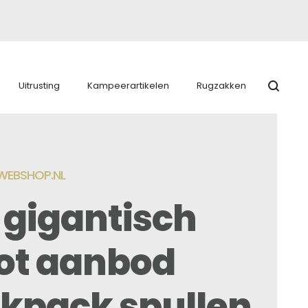
Uitrusting
Kampeerartikelen
Rugzakken
EBSHOP.NL
 gigantisch
ot aanbod
kpack spullen