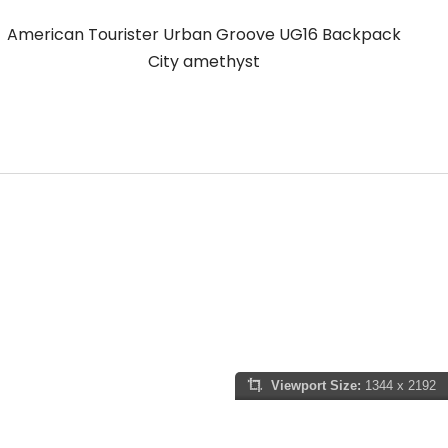
American Tourister Urban Groove UG16 Backpack
A
City amethyst
Viewport Size:
1344 x 2192