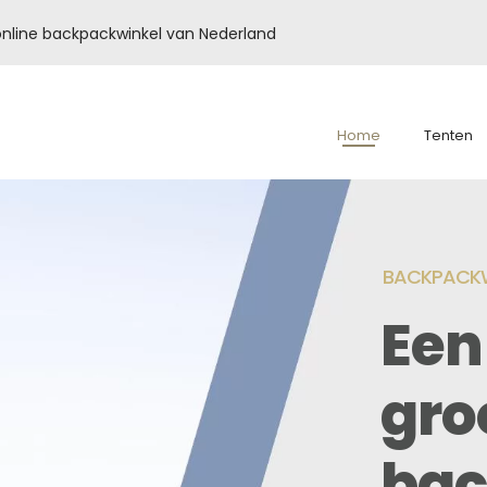
é online backpackwinkel van Nederland
Home
Tenten
BACKPACKW
Een
gro
bac