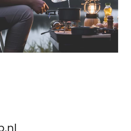
n
.nl