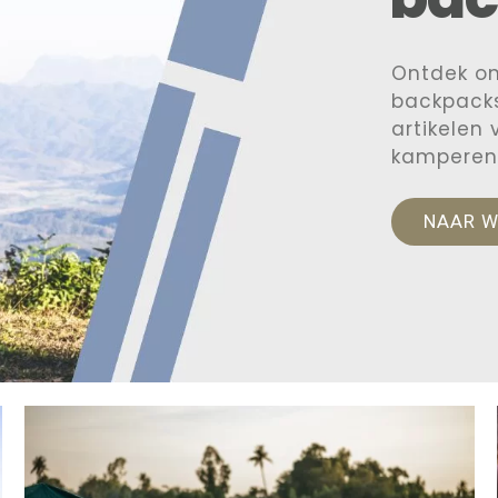
Ontdek o
backpacks
artikelen
kamperen
NAAR 