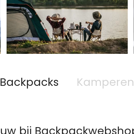
Backpacks
Kampere
euw bij Backpackwebshop