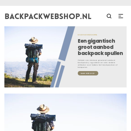
BACKPACKWEBSHOP.NL
Een gigantisch
groot aanbod
backpack spullen
Ontdek ons alsmaar groeiend aanbod
backpacks, rugzakken en vele andere
artikelen voor tijdens het backpacken of
kamperen
NAAR WEBSHOP