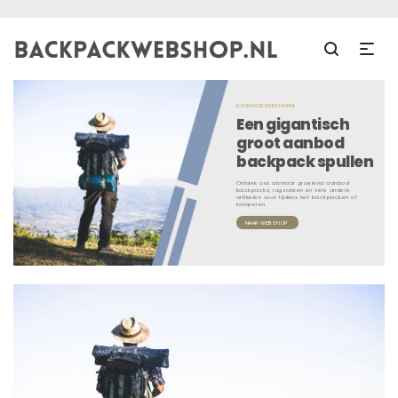
BACKPACKWEBSHOP.NL
Een gigantisch
groot aanbod
backpack spullen
Ontdek ons alsmaar groeiend aanbod
backpacks, rugzakken en vele andere
artikelen voor tijdens het backpacken of
kamperen
NAAR WEBSHOP