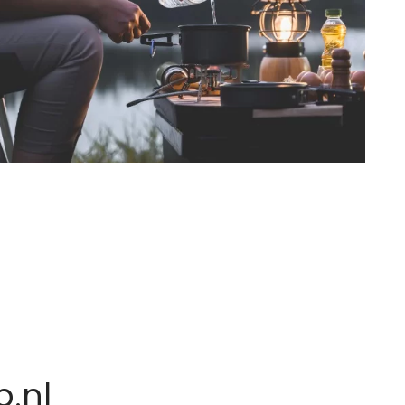
n
.nl