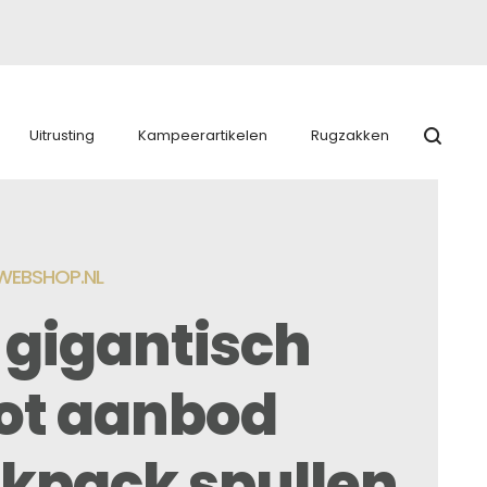
Uitrusting
Kampeerartikelen
Rugzakken
EBSHOP.NL
 gigantisch
ot aanbod
kpack spullen