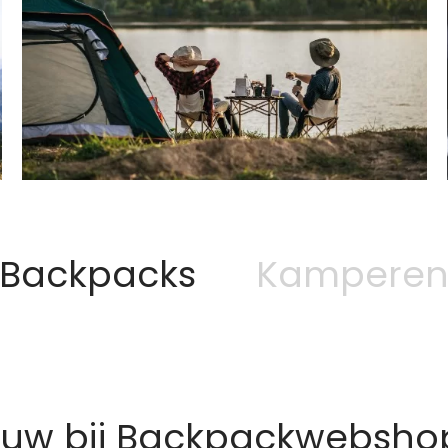
Backpacks
Kampere
euw bij Backpackwebshop