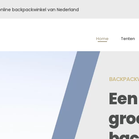
é online backpackwinkel van Nederland
Home
Tenten
BACKPACKW
Een
gro
bac