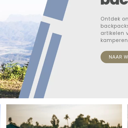
Ontdek o
backpacks
artikelen
kamperen
NAAR 