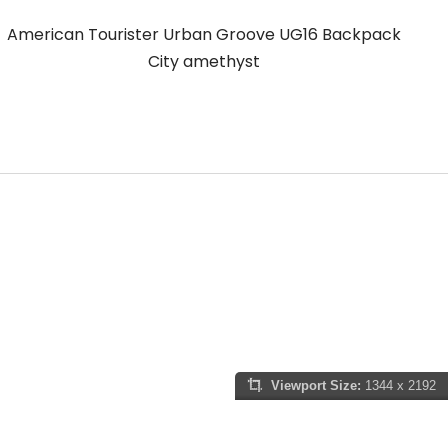
American Tourister Urban Groove UG16 Backpack
A
City amethyst
Viewport Size:
1344 x 2192