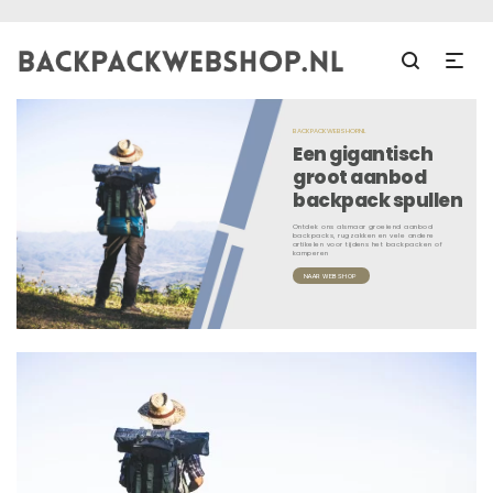
BACKPACKWEBSHOP.NL
Een gigantisch
groot aanbod
backpack spullen
Ontdek ons alsmaar groeiend aanbod
backpacks, rugzakken en vele andere
artikelen voor tijdens het backpacken of
kamperen
NAAR WEBSHOP