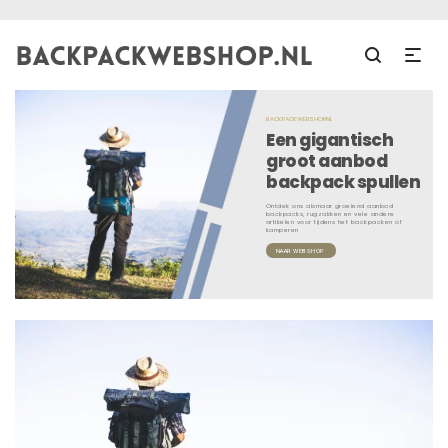
BACKPACKWEBSHOP.NL
Een gigantisch
groot aanbod
backpack spullen
Ontdek ons alsmaar groeiend aanbod
backpacks, rugzakken en vele andere
artikelen voor tijdens het backpacken of
kamperen
NAAR WEBSHOP