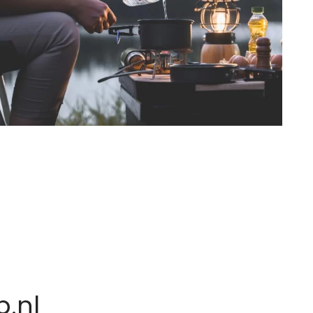
n
.nl