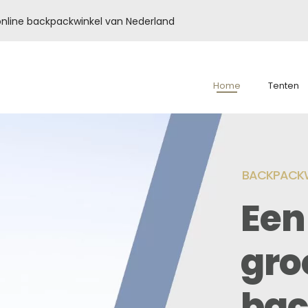
é online backpackwinkel van Nederland
Home
Tenten
BACKPACKW
Een
gro
bac