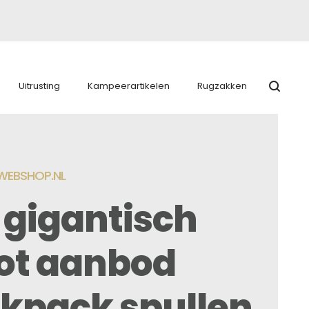
Uitrusting
Kampeerartikelen
Rugzakken
EBSHOP.NL
 gigantisch
ot aanbod
kpack spullen