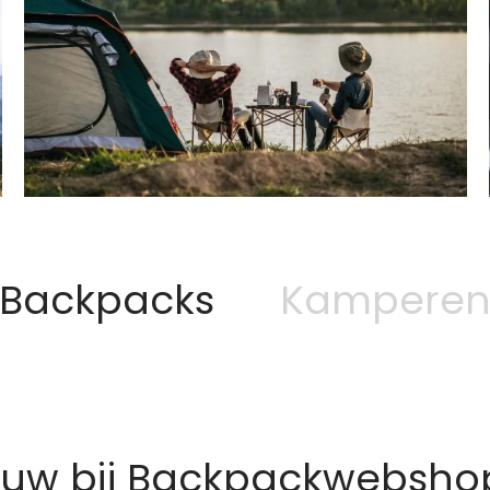
Backpacks
Kampere
euw bij Backpackwebshop