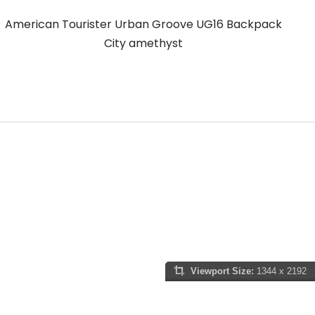
American Tourister Urban Groove UG16 Backpack
A
City amethyst
Viewport Size:
1344 x 2192