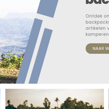
Ontdek o
backpacks
artikelen
kamperen
NAAR 