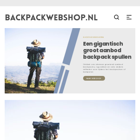
BACKPACKWEBSHOP.NL
Een gigantisch
groot aanbod
backpack spullen
Ontdek ons alsmaar groeiend aanbod
backpacks, rugzakken en vele andere
artikelen voor tijdens het backpacken of
kamperen
NAAR WEBSHOP