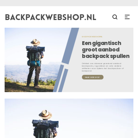
BACKPACKWEBSHOP.NL
Een gigantisch
groot aanbod
backpack spullen
Ontdek ons alsmaar groeiend aanbod
backpacks, rugzakken en vele andere
artikelen voor tijdens het backpacken of
kamperen
NAAR WEBSHOP