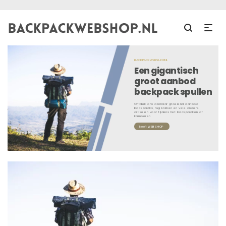
BACKPACKWEBSHOP.NL
Een gigantisch
groot aanbod
backpack spullen
Ontdek ons alsmaar groeiend aanbod
backpacks, rugzakken en vele andere
artikelen voor tijdens het backpacken of
kamperen
NAAR WEBSHOP