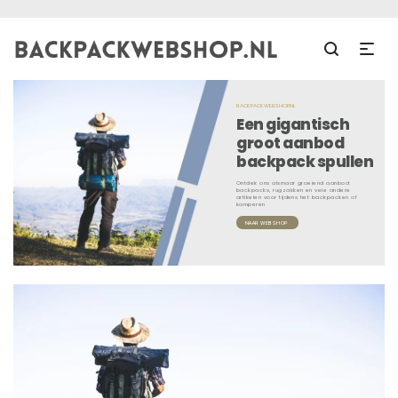
BACKPACKWEBSHOP.NL
Een gigantisch
groot aanbod
backpack spullen
Ontdek ons alsmaar groeiend aanbod
backpacks, rugzakken en vele andere
artikelen voor tijdens het backpacken of
kamperen
NAAR WEBSHOP