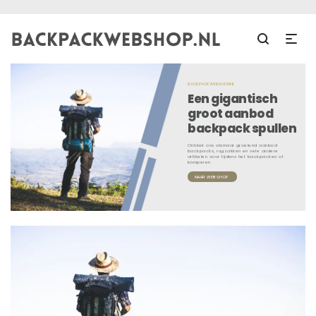
BACKPACKWEBSHOP.NL
Een gigantisch
groot aanbod
backpack spullen
Ontdek ons alsmaar groeiend aanbod
backpacks, rugzakken en vele andere
artikelen voor tijdens het backpacken of
kamperen
NAAR WEBSHOP