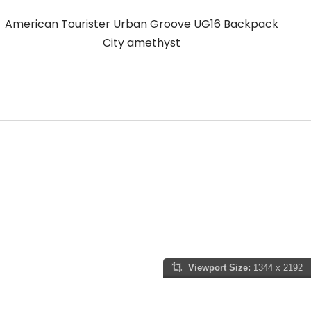
American Tourister Urban Groove UG16 Backpack
A
City amethyst
Viewport Size:
1344 x 2192