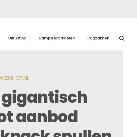
Uitrusting
Kampeerartikelen
Rugzakken
EBSHOP.NL
 gigantisch
ot aanbod
kpack spullen