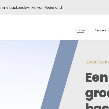
é online backpackwinkel van Nederland
Home
Tenten
BACKPACKW
Een
gro
bac