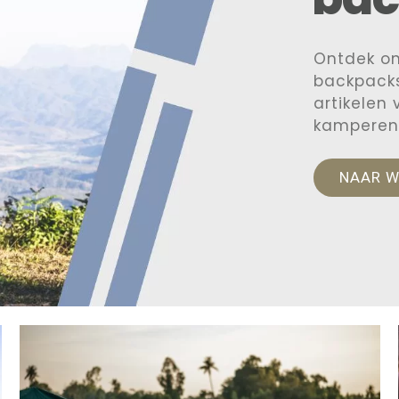
Ontdek o
backpacks
artikelen
kamperen
NAAR 