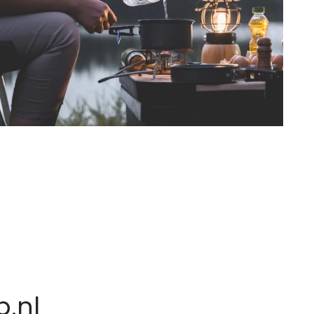
n
.nl