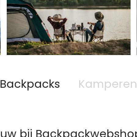
Backpacks
Kampere
euw bij Backpackwebshop