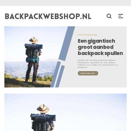
BACKPACKWEBSHOP.NL
Een gigantisch
groot aanbod
backpack spullen
Ontdek ons alsmaar groeiend aanbod
backpacks, rugzakken en vele andere
artikelen voor tijdens het backpacken of
kamperen
NAAR WEBSHOP