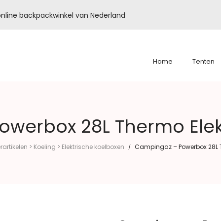
é online backpackwinkel van Nederland
Home
Tenten
werbox 28L Thermo Elek
rtikelen > Koeling > Elektrische koelboxen
Campingaz – Powerbox 28L T
/