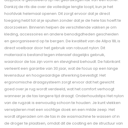
Dankzij de rits die over de volledige lengte loopt, kun je het
hoofdvak helemaal openen. Dit zorgt ervoor dat je direct
toegang hebt tot al je spullen zonder dat je de hele tas hoeft te
doorzoeken. Binnenin helpen de verschillende vakken je om
kleding, accessoires en andere benodigdheden gescheiden
en georganiseerd op te bergen. De kwaliteit van de Allpa 18L is
direct voelbaar door het gebruik van robuust nylon. Dit
materiaal is bestand tegen intensief dagelijks gebruik,
waardoor de tas zijn vorm en stevigheid behoudt. De fabrikant
verleent een garantie van 30 jaar, wat de focus op een lange
levensduur en hoogwaardige afwerking bevestigt. Het
ergonomische draagsysteem zorgt ervoor dat het gewicht
goed over je rug wordt verdeeld, wat het comfort verhoogt
wanneer je de tas langere tijd draagt. Onderhoudstips Het nylon
van de rugzak is eenvoudig schoon te houden. Je kunt vlekken
verwijderen met een vochtige doek en een milde zeep. Het
wordt afgeraden om de tas in de wasmachine te wassen of in
de droger te plaatsen, omdat dit de coating en de structuur van