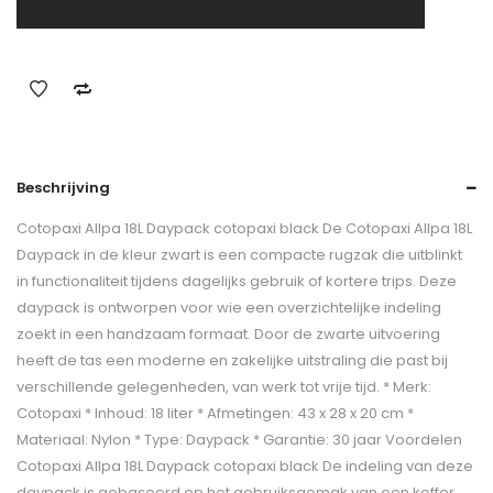
Beschrijving
Cotopaxi Allpa 18L Daypack cotopaxi black De Cotopaxi Allpa 18L
Daypack in de kleur zwart is een compacte rugzak die uitblinkt
in functionaliteit tijdens dagelijks gebruik of kortere trips. Deze
daypack is ontworpen voor wie een overzichtelijke indeling
zoekt in een handzaam formaat. Door de zwarte uitvoering
heeft de tas een moderne en zakelijke uitstraling die past bij
verschillende gelegenheden, van werk tot vrije tijd. * Merk:
Cotopaxi * Inhoud: 18 liter * Afmetingen: 43 x 28 x 20 cm *
Materiaal: Nylon * Type: Daypack * Garantie: 30 jaar Voordelen
Cotopaxi Allpa 18L Daypack cotopaxi black De indeling van deze
daypack is gebaseerd op het gebruiksgemak van een koffer.