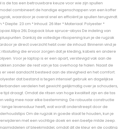
l is de tas een betrouwbare keuze voor wie zijn spullen
et model combineert de handige eigenschappen van een koffer
ak, waardoor je overal snel en efficiënt je spullen terugvindt.
* Diepte: 23 cm * Inhoud: 26 liter * Materiaal: Polyester *
topaxi Allpa 26L Daypack blue spruce-abyss De indeling van
pluspunten. Dankzij de volledige ritsopening kun je de rugzak
door je direct overzicht hebt over de inhoud. Binnenin vind je
itssluiting die ervoor zorgen dat je kleding, kabels en andere
lijven. Voor je laptop is er een apart, verstevigd vak aan de
 pakken zonder de rest van je tas overhoop te halen. Naast de
er veel aandacht besteed aan de stevigheid en het comfort.
olyester dat bestand is tegen intensief gebruik en dagelijkse
derbanden verdelen het gewicht gelijkmatig over je schouders,
ere tijd draagt. Omdat de ritsen van hoge kwaliteit zijn en de tas
ullen veilig mee naar elke bestemming. De robuuste constructie
r lange levensduur heeft, wat wordt onderstreept door de
nderhoudstips Om de rugzak in goede staat te houden, kun je
t verwijderen met een vochtige doek en een beetje milde zeep.
ingsmiddelen of bleekmiddel, omdat dit de kleur en de coating