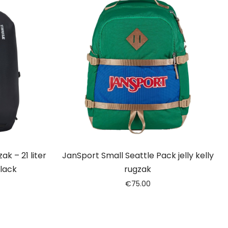
k – 21 liter
JanSport Small Seattle Pack jelly kelly
black
rugzak
€
75.00