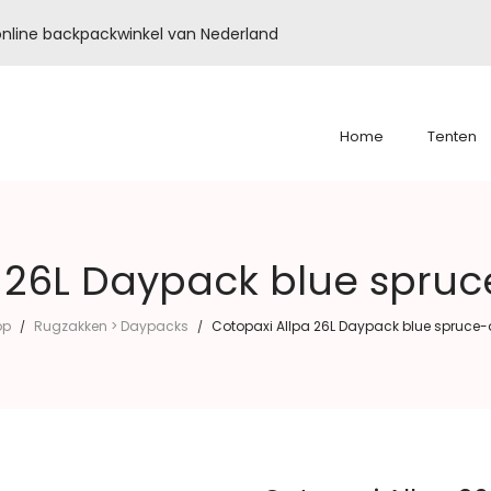
é online backpackwinkel van Nederland
Home
Tenten
a 26L Daypack blue spruc
op
Rugzakken > Daypacks
Cotopaxi Allpa 26L Daypack blue spruce
/
/