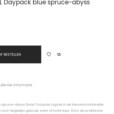
6L Daypack blue spruce-abyss
F BESTELLEN
ullende informatie
e spruce-abyss Deze Cotopaxi rugzak in de kleurencombinatie
oor dagelijks gebruik, werk of korte trips. Door de praktische