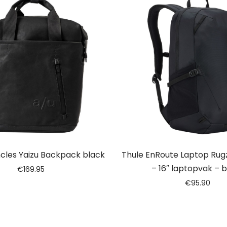
cles Yaizu Backpack black
Thule EnRoute Laptop Rugza
– 16″ laptopvak – 
€
169.95
€
95.90