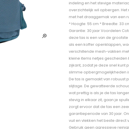
indeling en het stevige materiaa
overzichtelijk wil opbergen. H
met het draaggemak van een rugz
* Hoogte: 55 cm * Breedte: 33 cm 
Garantie: 30 jaar Voordelen Co
deze tas is een van de grootste 
als een koffer openklappen, waar
verschillende mesh-vakken met r
kleine items netjes gescheiden b
zijkant, zodat je deze snel kunt
slimme opbergmogelijkheden is 
De tas is gemaakt van robuust p
slijtage. De gewatteerde schou
wat prettig is als je de tas lang
stevig in elkaar zit, gaan je sp
zorgt ervoor dat de tas een zee
garantieperiode van 30 jaar. O
vuil en vlekken het beste direc
Gebruik geen agressieve reinig