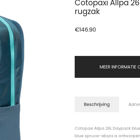
Cotopaxi Allpa 2
rugzak
€
146.90
MEER INFORMATIE O
Beschrijving
Aanv
Cotopaxi Allpa 26L Daypack blu
blue spruce-abyss is ontworpen v