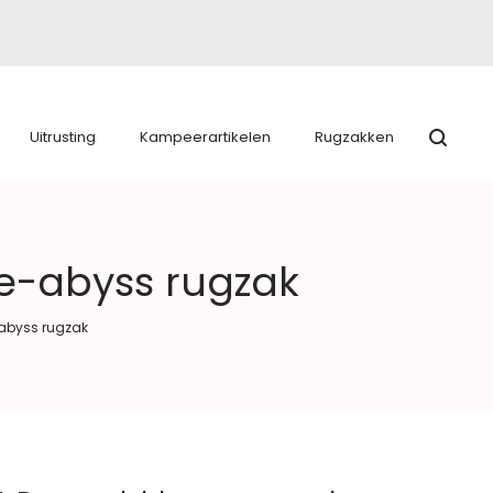
Uitrusting
Kampeerartikelen
Rugzakken
e-abyss rugzak
-abyss rugzak