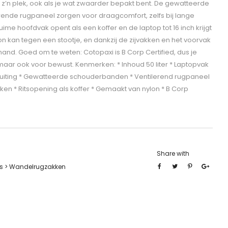
op z’n plek, ook als je wat zwaarder bepakt bent. De gewatteerde
ende rugpaneel zorgen voor draagcomfort, zelfs bij lange
uime hoofdvak opent als een koffer en de laptop tot 16 inch krijgt
on kan tegen een stootje, en dankzij de zijvakken en het voorvak
e hand. Goed om te weten: Cotopaxi is B Corp Certified, dus je
, maar ook voor bewust. Kenmerken: * Inhoud 50 liter * Laptopvak
tsluiting * Gewatteerde schouderbanden * Ventilerend rugpaneel
akken * Ritsopening als koffer * Gemaakt van nylon * B Corp
Share with
s > Wandelrugzakken