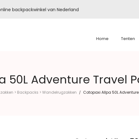
é online backpackwinkel van Nederland
Home
Tenten
a 50L Adventure Travel P
zakken > Backpacks > Wandelrugzakken
Cotopaxi Allpa 50L Adventure 
/