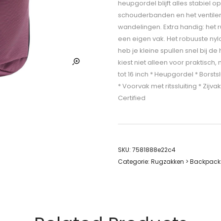
heupgordel blijft alles stabiel 
schouderbanden en het ventiler
wandelingen. Extra handig: het r
een eigen vak. Het robuuste nyl
heb je kleine spullen snel bij d
kiest niet alleen voor praktisch
tot 16 inch * Heupgordel * Bors
* Voorvak met ritssluiting * Zijv
Certified
SKU:
7581888e22c4
Categorie:
Rugzakken > Backpack