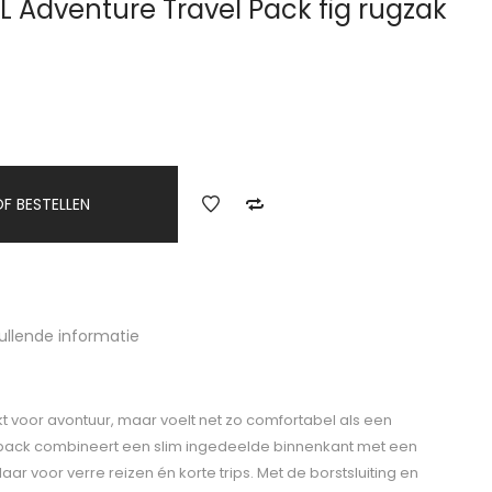
L Adventure Travel Pack fig rugzak
F BESTELLEN
ullende informatie
t voor avontuur, maar voelt net zo comfortabel als een
lpack combineert een slim ingedeelde binnenkant met een
laar voor verre reizen én korte trips. Met de borstsluiting en