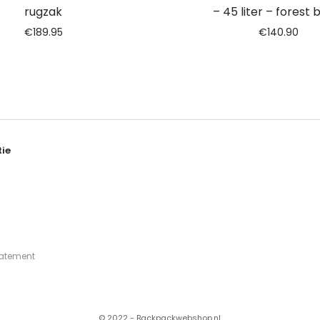
rugzak
– 45 liter – forest 
€
189.95
€
140.90
ie
tatement
© 2022 - Backpackwebshop.nl