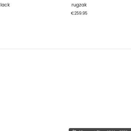
black
rugzak
€
259.95