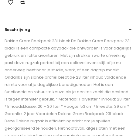
Beschrijving
Dakine Grom Backpack 23L black De Dakine Grom Backpack 23L
black is een compacte daypack die ontworpen is voor dagelijks
gebruik en lichte avonturen. Met zijn strakke zwarte afwerking
past deze rugzak perfect bij een actieve levensstijl, of je nu
onderweg bent naar je studie, werk, of een dagtrip maakt.
Ondanks zijn slanke profiel biedt de 23 liter inhoud voldoende
ruimte voor al je dagelijkse benodigdheden. Het is een
functionele en robuuste keuze als je een tas zoekt die bestand
is tegen intensief gebruik. * Materiaal: Polyester * Inhoud: 23 liter
* Inhoudsklasse: 20 – 30 liter * Hoogte: 53 cm * Breedte: 39 cm *
Garantie: 2 jaar Voordelen Dakine Grom Backpack 23L black
Deze Dakine rugzak is efficiënt ingericht om je spullen
georganiseerd te houden. Het hoofdvak, afgesloten met een
stevige rits, biedt veilige opbergruimte voor je grotere items.