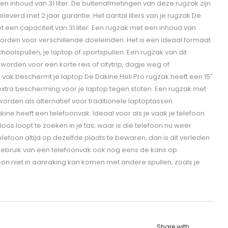
een inhoud van 31 liter. De buitenafmetingen van deze rugzak zijn
eleverd met 2 jaar garantie. Het aantal liters van je rugzak De
t een capaciteit van 31 liter. Een rugzak met een inhoud van
worden voor verschillende doeleinden. Het is een ideaal formaat
oolspullen, je laptop of sportspullen. Een rugzak van dit
orden voor een korte reis of citytrip, dagje weg of
vak beschermt je laptop De Dakine Heli Pro rugzak heeft een 15″
extra bescherming voor je laptop tegen stoten. Een rugzak met
orden als alternatief voor traditionele laptoptassen.
ine heeft een telefoonvak. Ideaal voor als je vaak je telefoon
eloos loopt te zoeken in je tas; waar is die telefoon nu weer
telefoon altijd op dezelfde plaats te bewaren, dan is dit verleden
 gebruik van een telefoonvak ook nog eens de kans op
on niet in aanraking kan komen met andere spullen, zoals je
Share with