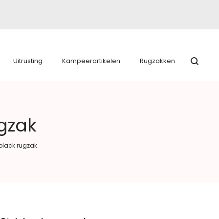
Uitrusting
Kampeerartikelen
Rugzakken
ugzak
 black rugzak