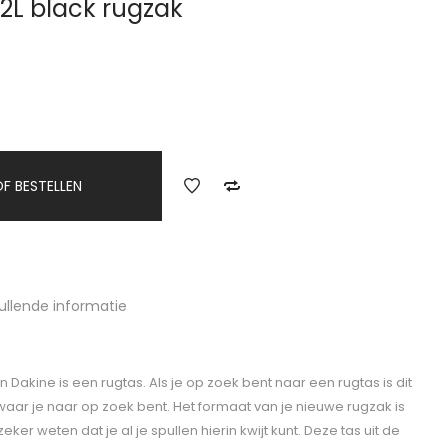
12L black rugzak
F BESTELLEN
ullende informatie
an Dakine is een rugtas. Als je op zoek bent naar een rugtas is dit
 waar je naar op zoek bent. Het formaat van je nieuwe rugzak is
 zeker weten dat je al je spullen hierin kwijt kunt. Deze tas uit de