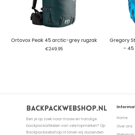
Ortovox Peak 45 arctic-grey rugzak
Gregory S
– 45
€
249.95
Informat
Home
Ben je op zoek naar mooie en handige
backpackartikelen van vele topmerken? Op
Over ons
Backpackwebshop.nl tonen wij duizenden
Webshop