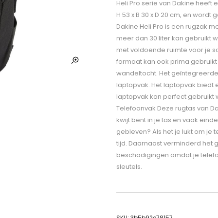
Heli Pro serie van Dakine heeft 
H 53 x B 30 x D 20 cm, en wordt g
Dakine Heli Pro is een rugzak me
meer dan 30 liter kan gebruikt 
met voldoende ruimte voor je sch
formaat kan ook prima gebruikt w
wandeltocht. Het geïntegreerde 
laptopvak. Het laptopvak biedt 
laptopvak kan perfect gebruikt w
Telefoonvak Deze rugtas van Dak
kwijt bent in je tas en vaak eind
gebleven? Als het je lukt om je 
tijd. Daarnaast verminderd het
beschadigingen omdat je telefo
sleutels.
SKU:
3b5b92e78157