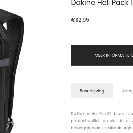
Dakine Heli Pack 
€
112.95
MEER INFORMATIE O
Beschrijving
Aanv
De Dakine Heli Pro 20L black II v
product wellicht precies de tas
belangrijk, want je wilt natuurlijk