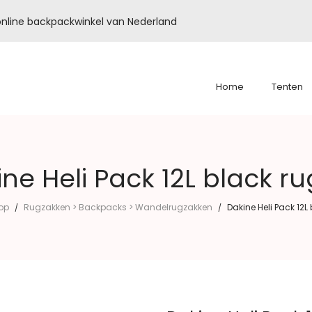
é online backpackwinkel van Nederland
Home
Tenten
ne Heli Pack 12L black r
op
Rugzakken > Backpacks > Wandelrugzakken
Dakine Heli Pack 12L
/
/