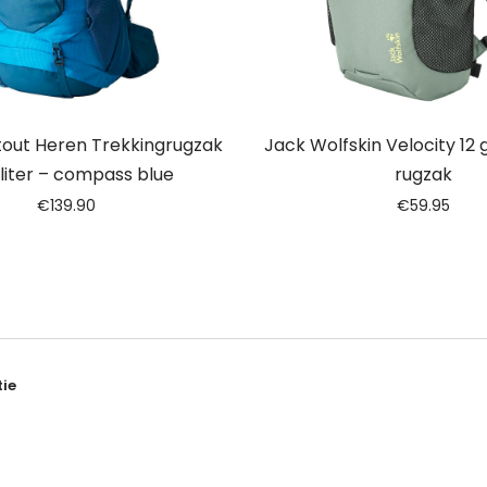
tout Heren Trekkingrugzak
Jack Wolfskin Velocity 12 
 liter – compass blue
rugzak
€
139.90
€
59.95
ie