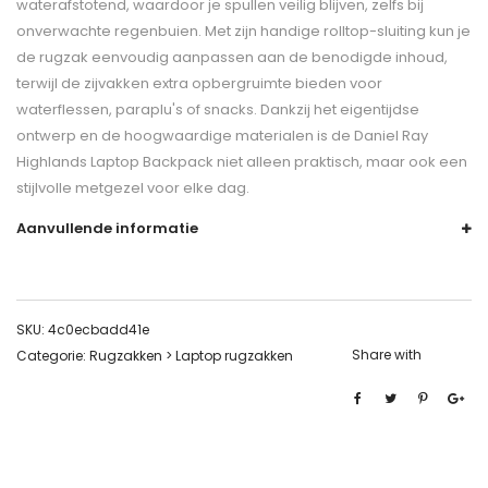
waterafstotend, waardoor je spullen veilig blijven, zelfs bij
onverwachte regenbuien. Met zijn handige rolltop-sluiting kun je
de rugzak eenvoudig aanpassen aan de benodigde inhoud,
terwijl de zijvakken extra opbergruimte bieden voor
waterflessen, paraplu's of snacks. Dankzij het eigentijdse
ontwerp en de hoogwaardige materialen is de Daniel Ray
Highlands Laptop Backpack niet alleen praktisch, maar ook een
stijlvolle metgezel voor elke dag.
Aanvullende informatie
SKU:
4c0ecbadd41e
Share with
Categorie:
Rugzakken > Laptop rugzakken