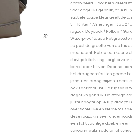
combineert. Door het waterafsto
voor dagelijks gebruik, of je nu 
subtiele taupe kleur geeft de tas 
5 – 10 liter * Afmetingen: 35 x 27
rugzak: Daypack / Rolltop * Gara
Waterproof taupe Het grootste voo
Je past de grootte van de tas e
meeneemt. Heb je een keer wat e
stevige kliksluiting zorgt ervo
bereikbaar blijven. Door het c
het draagcomfort ten goede komt
je spullen droog blijven tijdens 
ook zeer robuust. De rugzak is 
dagelijks gebruik. De stevige s
juiste hoogte op je rug draagt. 
overzichtelijke en sterke tas zo
deze rugzak is zeer onderhoudsv
een licht vochtige doek en een
schoonmaakmiddelen of schuur