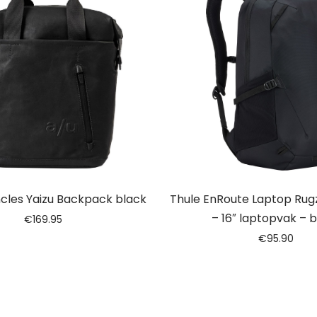
cles Yaizu Backpack black
Thule EnRoute Laptop Rugza
– 16″ laptopvak – 
€
169.95
€
95.90