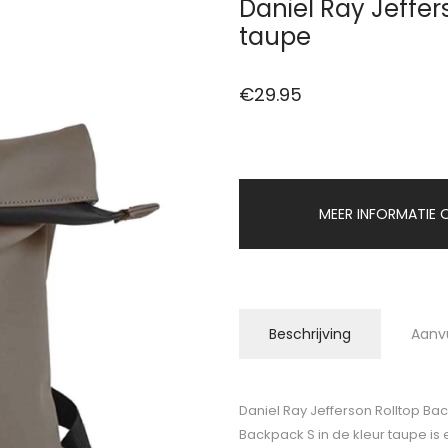
Daniel Ray Jeffe
taupe
€
29.95
MEER INFORMATIE O
Beschrijving
Aanv
Daniel Ray Jefferson Rolltop Ba
Backpack S in de kleur taupe is