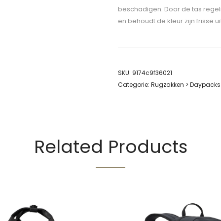
beschadigen. Door de tas regelma
en behoudt de kleur zijn frisse ui
SKU:
9174c9f36021
Categorie:
Rugzakken > Daypacks
Related Products