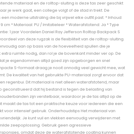
tende materiaal en de rolltop-sluiting is deze tas zeer geschikt
naar je werk gaat, een college volgt of de stad in trekt. De
een moderne uitstraling die bij vrijwel elke outfit past. * Inhoud:
 x 9 cm * Materiaal: PU / Imitatieleer * Waterafstotend: Ja * Type
ntie: 1 jaar Voordelen Daniel Ray Jefferson Rolltop Backpack S
rdeel van deze rugzak is de flexibiliteit van de rolltop-sluiting.
envoudig aan op basis van de hoeveelheid spullen die je
xtra ruimte nodig, dan rol je de bovenkant minder ver op. De
or dat je eigendommen altijd goed zijn opgeborgen en snel
ompacte S-formaat draag je nooit onnodig veel gewicht mee, wat
. De kwaliteit van het gebruikte PU-materiaal zorgt ervoor dat
een regenbui. Dit materiaal is niet alleen waterafstotend, maar
zo geconstrueerd dat hij bestand is tegen de belasting van
chouderbanden zijn verstelbaar, waardoor je de tas altijd op de
Dit maakt de tas tot een praktische keuze voor iedereen die een
ekt voor intensief gebruik. Onderhoudstips Het materiaal van
riendelijk. Je kunt vuil en vlekken eenvoudig verwijderen met
 milde zeepoplossing. Gebruik geen agressieve
sponsjes, omdat deze de waterafstotende coating kunnen