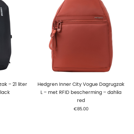
k – 21 liter
Hedgren Inner City Vogue Dagrugzak
black
L – met RFID bescherming – dahlia
red
€
85.00