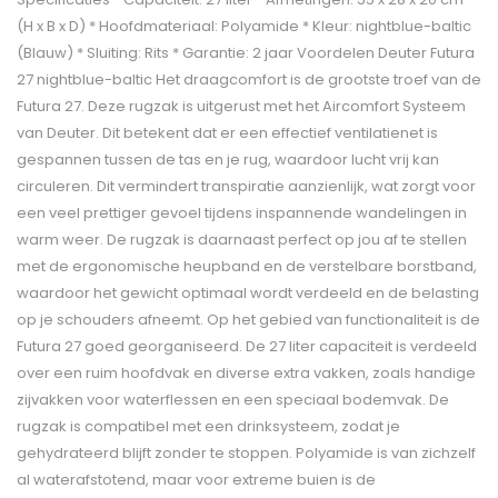
(H x B x D) * Hoofdmateriaal: Polyamide * Kleur: nightblue-baltic
(Blauw) * Sluiting: Rits * Garantie: 2 jaar Voordelen Deuter Futura
27 nightblue-baltic Het draagcomfort is de grootste troef van de
Futura 27. Deze rugzak is uitgerust met het Aircomfort Systeem
van Deuter. Dit betekent dat er een effectief ventilatienet is
gespannen tussen de tas en je rug, waardoor lucht vrij kan
circuleren. Dit vermindert transpiratie aanzienlijk, wat zorgt voor
een veel prettiger gevoel tijdens inspannende wandelingen in
warm weer. De rugzak is daarnaast perfect op jou af te stellen
met de ergonomische heupband en de verstelbare borstband,
waardoor het gewicht optimaal wordt verdeeld en de belasting
op je schouders afneemt. Op het gebied van functionaliteit is de
Futura 27 goed georganiseerd. De 27 liter capaciteit is verdeeld
over een ruim hoofdvak en diverse extra vakken, zoals handige
zijvakken voor waterflessen en een speciaal bodemvak. De
rugzak is compatibel met een drinksysteem, zodat je
gehydrateerd blijft zonder te stoppen. Polyamide is van zichzelf
al waterafstotend, maar voor extreme buien is de