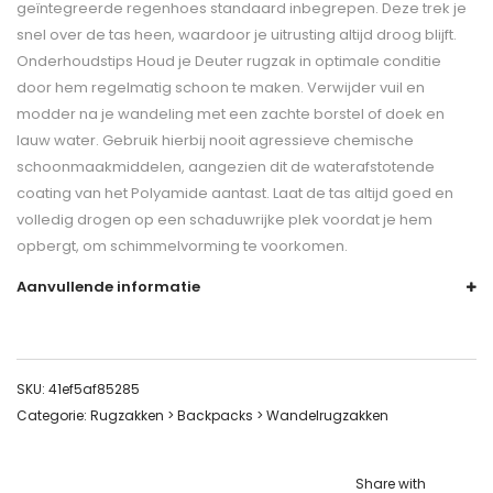
geïntegreerde regenhoes standaard inbegrepen. Deze trek je
snel over de tas heen, waardoor je uitrusting altijd droog blijft.
Onderhoudstips Houd je Deuter rugzak in optimale conditie
door hem regelmatig schoon te maken. Verwijder vuil en
modder na je wandeling met een zachte borstel of doek en
lauw water. Gebruik hierbij nooit agressieve chemische
schoonmaakmiddelen, aangezien dit de waterafstotende
coating van het Polyamide aantast. Laat de tas altijd goed en
volledig drogen op een schaduwrijke plek voordat je hem
opbergt, om schimmelvorming te voorkomen.
Aanvullende informatie
SKU:
41ef5af85285
Categorie:
Rugzakken > Backpacks > Wandelrugzakken
Share with