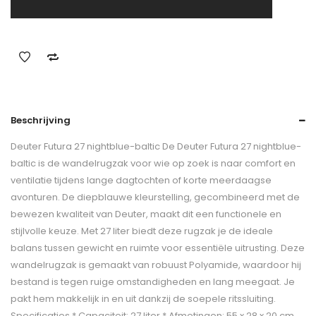
Beschrijving
Deuter Futura 27 nightblue-baltic De Deuter Futura 27 nightblue-
baltic is de wandelrugzak voor wie op zoek is naar comfort en
ventilatie tijdens lange dagtochten of korte meerdaagse
avonturen. De diepblauwe kleurstelling, gecombineerd met de
bewezen kwaliteit van Deuter, maakt dit een functionele en
stijlvolle keuze. Met 27 liter biedt deze rugzak je de ideale
balans tussen gewicht en ruimte voor essentiële uitrusting. Deze
wandelrugzak is gemaakt van robuust Polyamide, waardoor hij
bestand is tegen ruige omstandigheden en lang meegaat. Je
pakt hem makkelijk in en uit dankzij de soepele ritssluiting.
Specificaties * Capaciteit: 27 liter * Afmetingen: 55 x 28 x 20 cm