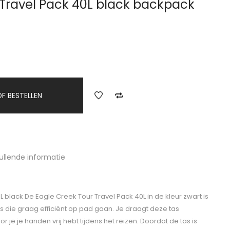
 Travel Pack 40L black backpack
F BESTELLEN
ullende informatie
 black De Eagle Creek Tour Travel Pack 40L in de kleur zwart is
rs die graag efficiënt op pad gaan. Je draagt deze tas
 je je handen vrij hebt tijdens het reizen. Doordat de tas is