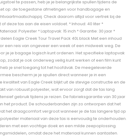
stoel te passen, heb je je belangrijkste spullen tijdens de
k. Let op: de toegestane afmetingen voor handbagage en
chtvaartmaatschappij. Check daarom altijd voor vertrek bij de
f deze tas aan de eisen voldoet. * Inhoud: 40 liter *
ateriaal: Polyester * Laptopvak: 15 inch * Garantie: 30 jaar *
ordelen Eagle Creek Tour Travel Pack 40L black Met een inhoud
 voor een reis van ongeveer een week of een midweek weg. De
door je je bagage logisch kunt ordenen. Het specifieke laptopvak
top, zodat je ook onderweg veilig kunt werken of een film kunt
en heb je snel toegang tot het hoofdvak. De meegeleverde
ermee bescherm je je spullen direct wanneer je in een
kwaliteit van Eagle Creek blijkt uit de stevige constructie en de
kt van robuust polyester, wat ervoor zorgt dat de tas lang
nsief gebruik tijdens je reizen. De fabrieksgarantie van 30 jaar
an het product. De schouderbanden zijn zo ontworpen dat het
at het draagcomfort vergroot wanneer je de tas langere tijd op
 polyester materiaal van deze tas is eenvoudig te onderhouden.
ijderen met een vochtige doek en een milde zeepoplossing.
ingsmiddelen, omdat deze het materiaal kunnen aantasten.