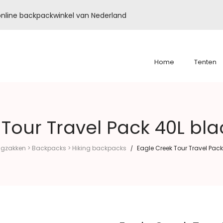
é online backpackwinkel van Nederland
Home
Tenten
 Tour Travel Pack 40L bl
gzakken > Backpacks > Hiking backpacks
Eagle Creek Tour Travel Pac
/