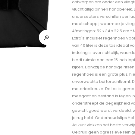
ontworpen om onder een vliegtuig
vlucht altijd binnen handberei
underseaters verschillen per lu
maatschappij waarmee je vliegt o
Afmetingen: 52 x 34 x 22,5 cm * M
Extra's: Inclusief regenhoes Vo
van 40 liter is deze tas ideaal
indeling is overzichtelijk, waar
biedt ruimte aan een 15 inch lap
kijken. Dankzij de handige rits
regenhoes is een grote plus; hi
onverwachte bui terechtkomt. De 
materiaalkeuze. De tas is gemaa
meegaat en bestand is tegen inte
onderstreept de degelijkheid v
gewicht goed wordt verdeeld, w
je rug hebt. Onderhoudstips Het
Je kunt vlekken het beste verw
Gebruik geen agressieve reinig