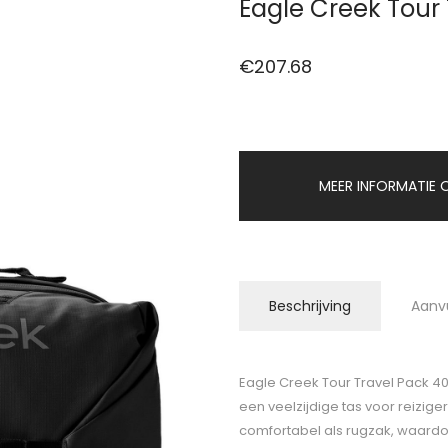
Eagle Creek Tour
€
207.68
MEER INFORMATIE O
Beschrijving
Aanv
Eagle Creek Tour Travel Pack 40L
een veelzijdige tas voor reizige
comfortabel als rugzak, waardoor