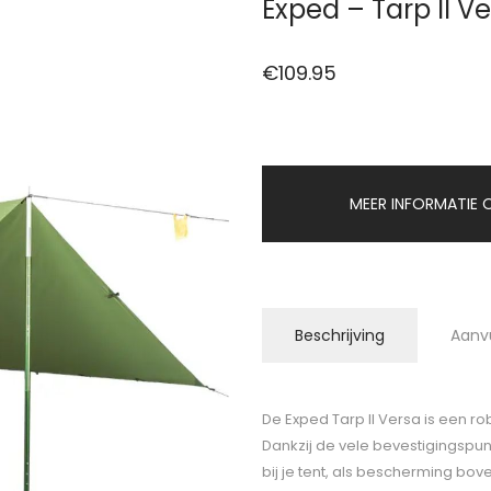
Exped – Tarp II V
€
109.95
MEER INFORMATIE O
Beschrijving
Aanv
De Exped Tarp II Versa is een ro
Dankzij de vele bevestigingspun
bij je tent, als bescherming bo