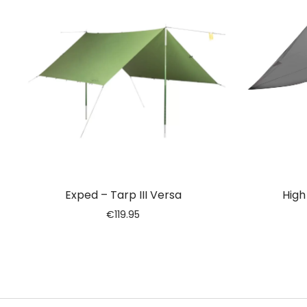
Exped – Tarp III Versa
High
€
119.95