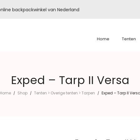
é online backpackwinkel van Nederland
Home
Tenten
Exped – Tarp II Versa
Home
Shop
Tenten > Overige tenten > Tarpen
Exped – Tarp II Vers
/
/
/