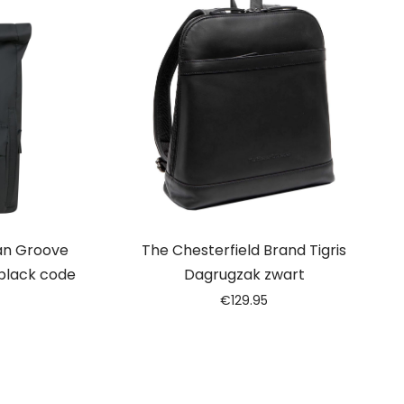
an Groove
The Chesterfield Brand Tigris
black code
Dagrugzak zwart
€
129.95