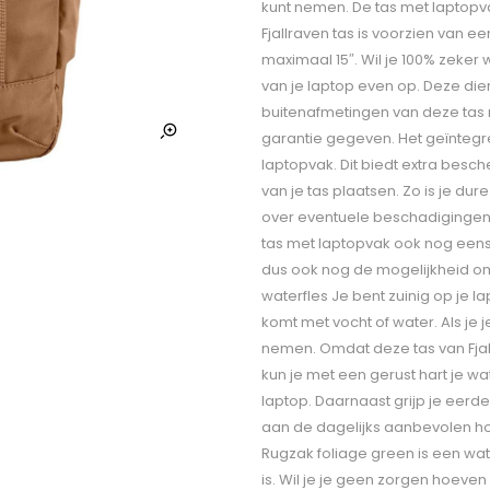
kunt nemen. De tas met laptopv
Fjallraven tas is voorzien van 
maximaal 15″. Wil je 100% zeker
van je laptop even op. Deze die
buitenafmetingen van deze tas me
garantie gegeven. Het geïntegre
laptopvak. Dit biedt extra besch
van je tas plaatsen. Zo is je d
over eventuele beschadigingen. 
tas met laptopvak ook nog eens 
dus ook nog de mogelijkheid o
waterfles Je bent zuinig op je la
komt met vocht of water. Als je 
nemen. Omdat deze tas van Fjal
kun je met een gerust hart je wa
laptop. Daarnaast grijp je eerde
aan de dagelijks aanbevolen ho
Rugzak foliage green is een wat
is. Wil je je geen zorgen hoeven