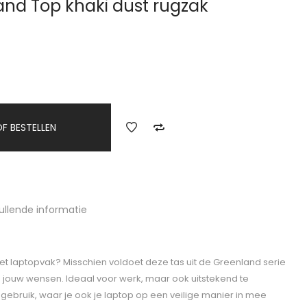
and Top khaki dust rugzak
F BESTELLEN
ullende informatie
t laptopvak? Misschien voldoet deze tas uit de Greenland serie
 jouw wensen. Ideaal voor werk, maar ook uitstekend te
 gebruik, waar je ook je laptop op een veilige manier in mee