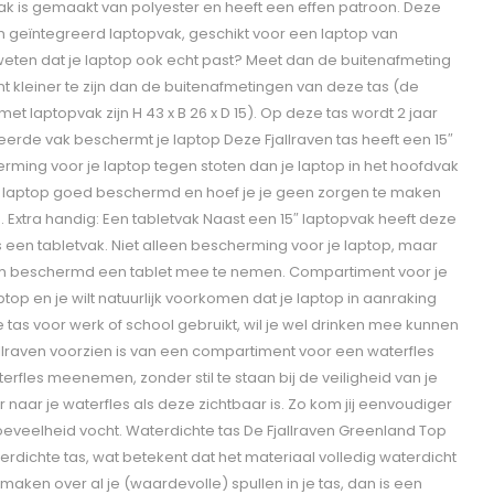
ak is gemaakt van polyester en heeft een effen patroon. Deze
een geïntegreerd laptopvak, geschikt voor een laptop van
 weten dat je laptop ook echt past? Meet dan de buitenafmeting
nt kleiner te zijn dan de buitenafmetingen van deze tas (de
t laptopvak zijn H 43 x B 26 x D 15). Op deze tas wordt 2 jaar
erde vak beschermt je laptop Deze Fjallraven tas heeft een 15″
erming voor je laptop tegen stoten dan je laptop in het hoofdvak
ure laptop goed beschermd en hoef je je geen zorgen te maken
Extra handig: Een tabletvak Naast een 15″ laptopvak heeft deze
een tabletvak. Niet alleen bescherming voor je laptop, maar
m beschermd een tablet mee te nemen. Compartiment voor je
ptop en je wilt natuurlijk voorkomen dat je laptop in aanraking
je tas voor werk of school gebruikt, wil je wel drinken mee kunnen
lraven voorzien is van een compartiment voor een waterfles
terfles meenemen, zonder stil te staan bij de veiligheid van je
r naar je waterfles als deze zichtbaar is. Zo kom jij eenvoudiger
eveelheid vocht. Waterdichte tas De Fjallraven Greenland Top
erdichte tas, wat betekent dat het materiaal volledig waterdicht
 maken over al je (waardevolle) spullen in je tas, dan is een