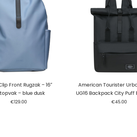
Clip Front Rugzak – 16″
American Tourister Urb
topvak – blue dusk
UG16 Backpack City Puff 
€
129.00
€
45.00